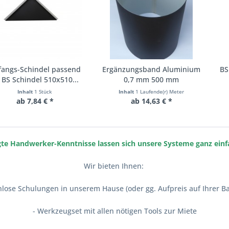
chindel passend
Ergänzungsband Aluminium
BS Classic
ndel 510x510...
0,7 mm 500 mm
Anthra
alt
1 Stück
Inhalt
1 Laufende(r) Meter
Inhalt
5.7
7,84 € *
ab 14,63 € *
1
e Handwerker-Kenntnisse lassen sich unsere Systeme ganz einf
Wir bieten Ihnen:
nlose Schulungen in unserem Hause (oder gg. Aufpreis auf Ihrer Ba
- Werkzeugset mit allen nötigen Tools zur Miete