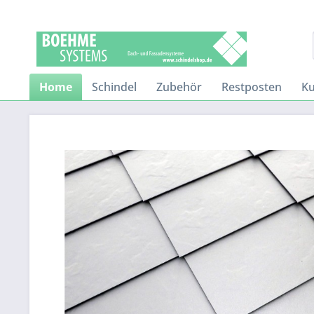
Home
Schindel
Zubehör
Restposten
K