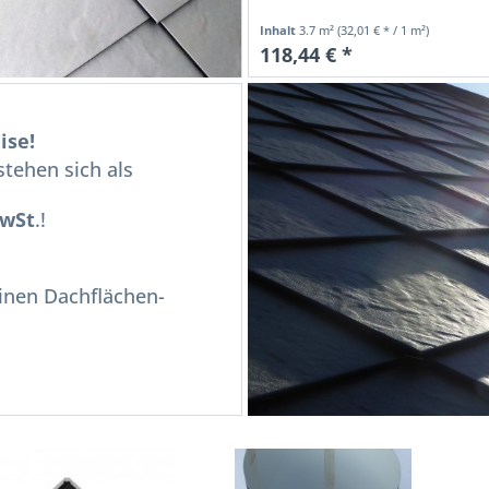
Inhalt
3.7 m²
(32,01 € * / 1 m²)
118,44 € *
ise!
tehen sich als
MwSt
.!
einen Dachflächen-