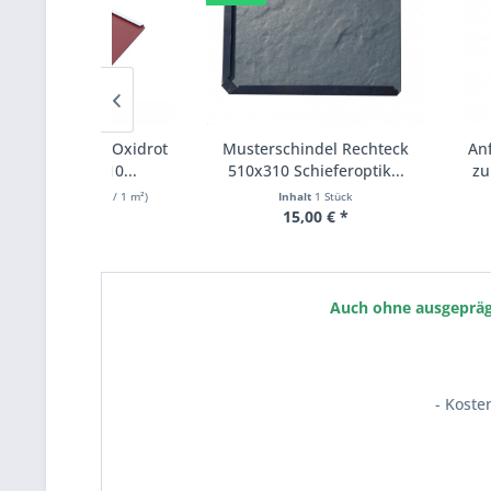
chindel Oxidrot
Musterschindel Rechteck
Anfangs-S
410x410...
510x310 Schieferoptik...
zu BS Schi
(32,01 € * / 1 m²)
Inhalt
1 Stück
Inh
,44 € *
15,00 € *
ab 
Auch ohne ausgeprägt
- Koste