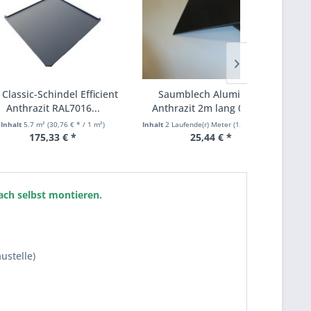
-Schindel Efficient
Saumblech Aluminium
BS Re
zit RAL7016...
Anthrazit 2m lang 0,7mm
Anthrazit
 m²
(30,76 € * / 1 m²)
Inhalt
2 Laufende(r) Meter
(12,72 € * / 1 Laufende(r) Meter)
Inhalt
2
75,33 € *
25,44 € *
ach selbst montieren.
ustelle)